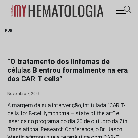
Skip
PUB
to
content
“O tratamento dos linfomas de
células B entrou formalmente na era
das CAR-T cells”
Novembro 7, 2023
À margem da sua intervenção, intitulada “CAR T-
cells for B-cell lymphoma – state of the art” e
inserida no programa do dia 20 de outubro da 7th
Translational Research Conference, o Dr. Jason
Westin afirmou que a terapêutica com CAR-T