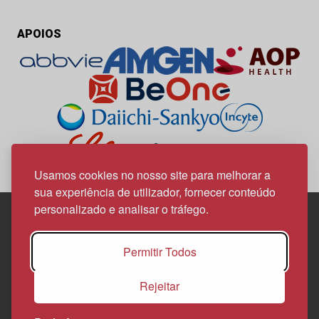
APOIOS
Usamos cookies no nosso site para melhorar a
sua experiência de utilizador, fornecer conteúdo
personalizado e analisar o tráfego.
Edif. Lisboa Oriente | Av. Infante D. Henrique, n.º 333H, esc.
Permitir Todos
37
1800-282 Lisboa | Portugal
Rejeitar
21 850 40 65