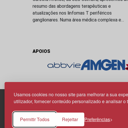
resumo das abordagens terapêuticas e
atualizações nos linfomas T periféricos
ganglionares. Numa área médica complexa e…
APOIOS
Usamos cookies no nosso site para melhorar a sua expe
utilizador, fornecer conteúdo personalizado e analisar o 
Edif. Lisboa Oriente | Av. Infante D. Henrique, n.º 33
1800-282 Lisboa | Portugal
Permitir Todos
Rejeitar
Preferências
21 850 40 65