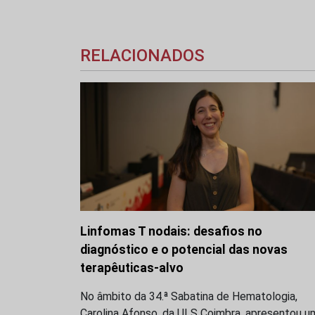
RELACIONADOS
Linfomas T nodais: desafios no
diagnóstico e o potencial das novas
terapêuticas-alvo
No âmbito da 34.ª Sabatina de Hematologia,
Carolina Afonso, da ULS Coimbra, apresentou u