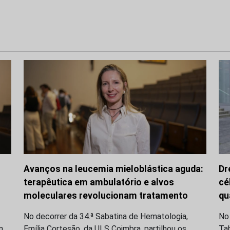
Avanços na leucemia mieloblástica aguda:
Dr
terapêutica em ambulatório e alvos
cé
moleculares revolucionam tratamento
qu
No decorrer da 34.ª Sabatina de Hematologia,
No
m
Emília Cortesão, da ULS Coimbra, partilhou os
Ta