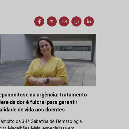
epanocitose na urgência: tratamento
lere da dor é fulcral para garantir
alidade de vida aos doentes
 âmbito da 34.ª Sabatina de Hematologia,
bita Magalhães Maia, especialista em