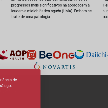
progressos mais significativos na abordagem à
Hem
leucemia mieloblástica aguda (LMA). Embora se
au
trate de uma patologia…
ca
riência de
tráfego.
3H, esc. 37