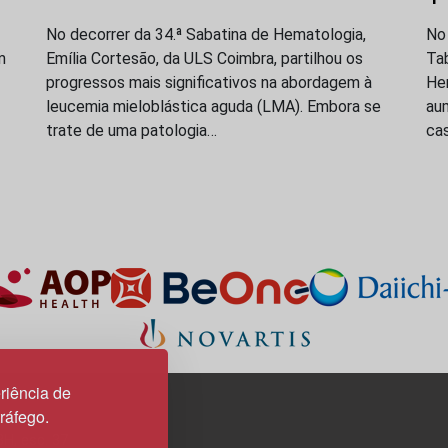
No decorrer da 34.ª Sabatina de Hematologia,
No
m
Emília Cortesão, da ULS Coimbra, partilhou os
Ta
progressos mais significativos na abordagem à
Hem
leucemia mieloblástica aguda (LMA). Embora se
au
trate de uma patologia…
ca
riência de
tráfego.
3H, esc. 37