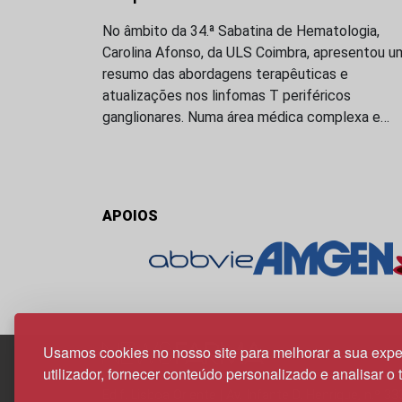
No âmbito da 34.ª Sabatina de Hematologia,
Carolina Afonso, da ULS Coimbra, apresentou u
resumo das abordagens terapêuticas e
atualizações nos linfomas T periféricos
ganglionares. Numa área médica complexa e…
APOIOS
Usamos cookies no nosso site para melhorar a sua expe
utilizador, fornecer conteúdo personalizado e analisar o 
Edif. Lisboa Oriente | Av. Infante D. Henrique, n.º 33