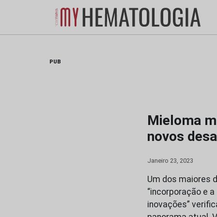
Skip
to
content
PUB
Mieloma mú
novos desa
Janeiro 23, 2023
Um dos maiores de
“incorporação e a
inovações” verifi
panorama atual. V