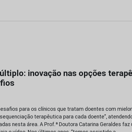
ltiplo: inovação nas opções terapê
fios
safios para os clínicos que tratam doentes com mielom
 sequenciação terapêutica para cada doente”, atendendo
cadas nesta área. A Prof.ª Doutora Catarina Geraldes faz
eja o vídeo. Nos últimos anos, “temos assistido a…