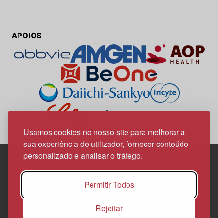
APOIOS
Usamos cookies no nosso site para melhorar a
sua experiência de utilizador, fornecer conteúdo
personalizado e analisar o tráfego.
Edif. Lisboa Oriente | Av. Infante D. Henrique, n.º 333H, esc.
Permitir Todos
37
1800-282 Lisboa | Portugal
Rejeitar
21 850 40 65