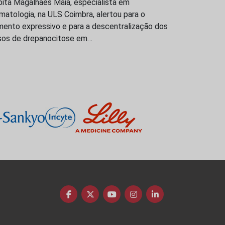
bita Magalhães Maia, especialista em
atologia, na ULS Coimbra, alertou para o
mento expressivo e para a descentralização dos
sos de drepanocitose em…