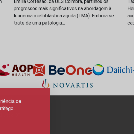
m
Emília Cortesão, da ULS Coimbra, partilhou os
Ta
progressos mais significativos na abordagem à
Hem
leucemia mieloblástica aguda (LMA). Embora se
au
trate de uma patologia…
ca
riência de
tráfego.
3H, esc. 37