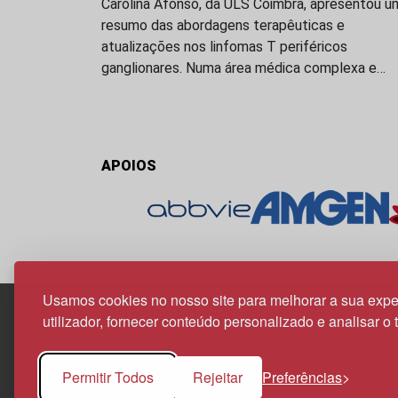
Carolina Afonso, da ULS Coimbra, apresentou u
resumo das abordagens terapêuticas e
atualizações nos linfomas T periféricos
ganglionares. Numa área médica complexa e…
APOIOS
Usamos cookies no nosso site para melhorar a sua expe
utilizador, fornecer conteúdo personalizado e analisar o 
Edif. Lisboa Oriente | Av. Infante D. Henrique, n.º 33
1800-282 Lisboa | Portugal
Permitir Todos
Rejeitar
Preferências
21 850 40 65