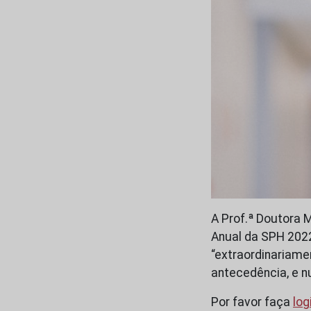
A Prof.ª Doutora 
Anual da SPH 2022
“extraordinariame
antecedência, e n
Por favor faça
log