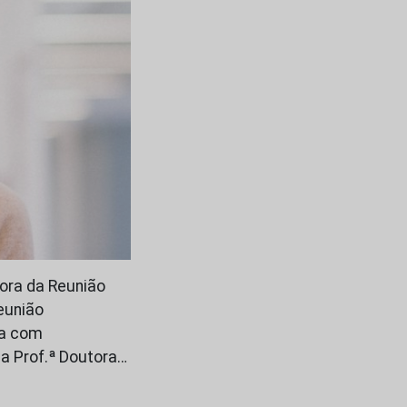
dora da Reunião
eunião
da com
 a Prof.ª Doutora…