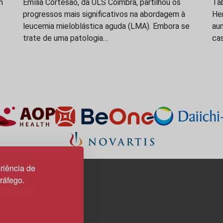
m
Emília Cortesão, da ULS Coimbra, partilhou os
Ta
progressos mais significativos na abordagem à
Hem
leucemia mieloblástica aguda (LMA). Embora se
au
trate de uma patologia…
ca
riência de
tráfego.
3H, esc. 37