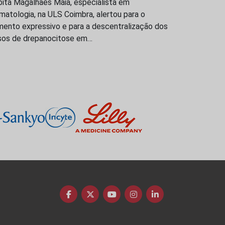
bita Magalhães Maia, especialista em
atologia, na ULS Coimbra, alertou para o
mento expressivo e para a descentralização dos
sos de drepanocitose em…