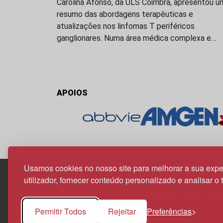
Carolina Afonso, da ULS Coimbra, apresentou u
resumo das abordagens terapêuticas e
atualizações nos linfomas T periféricos
ganglionares. Numa área médica complexa e…
APOIOS
Usamos cookies no nosso site para melhorar a sua expe
utilizador, fornecer conteúdo personalizado e analisar o 
Edif. Lisboa Oriente | Av. Infante D. Henrique, n.º 33
1800-282 Lisboa | Portugal
Permitir Todos
Rejeitar
Preferências
21 850 40 65