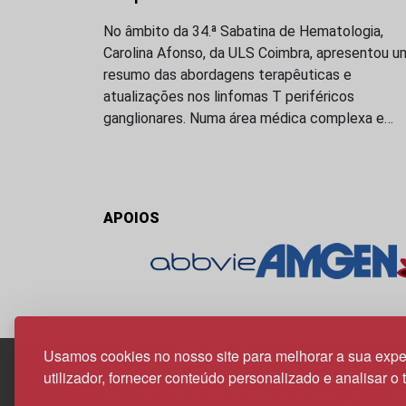
No âmbito da 34.ª Sabatina de Hematologia,
Carolina Afonso, da ULS Coimbra, apresentou u
resumo das abordagens terapêuticas e
atualizações nos linfomas T periféricos
ganglionares. Numa área médica complexa e…
APOIOS
Usamos cookies no nosso site para melhorar a sua expe
utilizador, fornecer conteúdo personalizado e analisar o 
Edif. Lisboa Oriente | Av. Infante D. Henrique, n.º 33