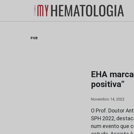
Skip
to
content
PUB
EHA marca 
positiva”
Novembro 14, 2022
O Prof. Doutor An
SPH 2022, destac
num evento que c
estudo. Assista à