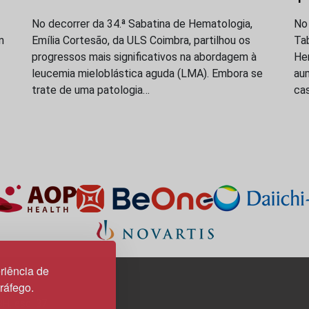
No decorrer da 34.ª Sabatina de Hematologia,
No
m
Emília Cortesão, da ULS Coimbra, partilhou os
Ta
progressos mais significativos na abordagem à
Hem
leucemia mieloblástica aguda (LMA). Embora se
au
trate de uma patologia…
ca
riência de
tráfego.
3H, esc. 37