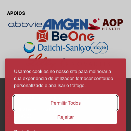
APOIOS
Usamos cookies no nosso site para melhorar a
sua experiência de utilizador, fornecer conteúdo
personalizado e analisar o tráfego.
Edif. Lisboa Oriente | Av. Infante D. Henrique, n.º 333H, esc.
Permitir Todos
37
1800-282 Lisboa | Portugal
Rejeitar
21 850 40 65