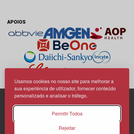
APOIOS
Usamos cookies no nosso site para melhorar a
sua experiência de utilizador, fornecer conteúdo
personalizado e analisar o tráfego.
Edif. Lisboa Oriente | Av. Infante D. Henrique, n.º 333H, esc.
Permitir Todos
37
1800-282 Lisboa | Portugal
Rejeitar
21 850 40 65