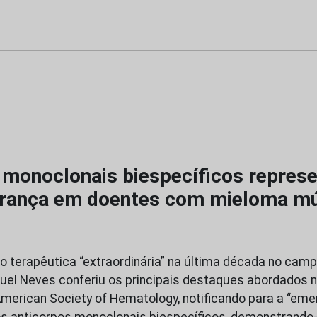
 monoclonais biespecíficos repre
rança em doentes com mieloma mú
 terapêutica “extraordinária” na última década no cam
anuel Neves conferiu os principais destaques abordados n
American Society of Hematology, notificando para a “eme
ios anticorpos monoclonais biespecíficos, demonstrando