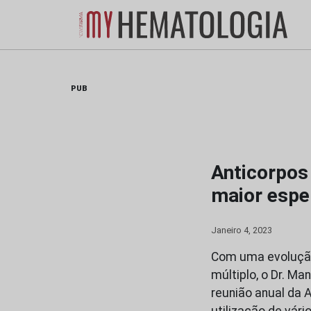
Skip
to
content
PUB
Anticorpos
maior espe
Janeiro 4, 2023
Com uma evolução
múltiplo, o Dr. M
reunião anual da 
utilização de vár