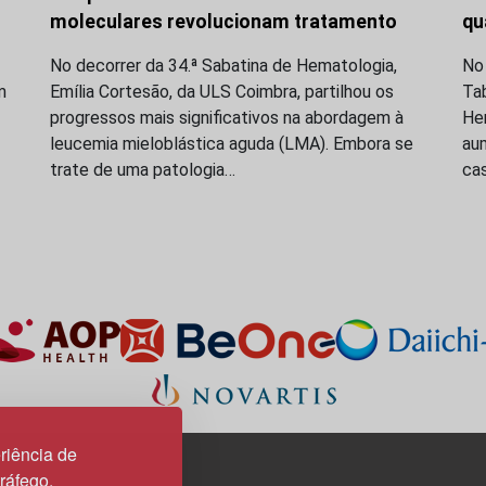
moleculares revolucionam tratamento
qu
No decorrer da 34.ª Sabatina de Hematologia,
No
m
Emília Cortesão, da ULS Coimbra, partilhou os
Ta
progressos mais significativos na abordagem à
Hem
leucemia mieloblástica aguda (LMA). Embora se
au
trate de uma patologia…
ca
riência de
tráfego.