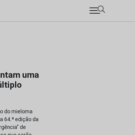
sentam uma
ltiplo
po do mieloma
a 64.ª edição da
rgência” de
-se que serão