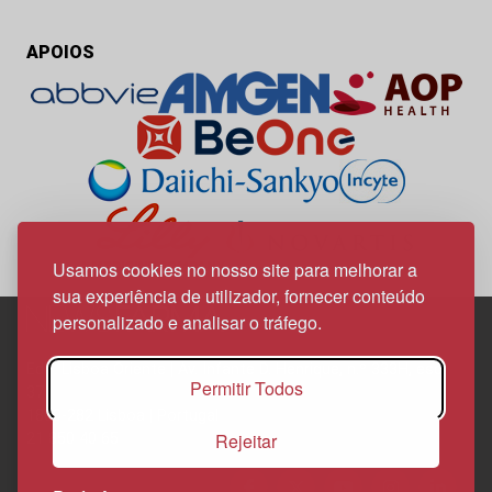
APOIOS
Usamos cookies no nosso site para melhorar a
sua experiência de utilizador, fornecer conteúdo
personalizado e analisar o tráfego.
Edif. Lisboa Oriente | Av. Infante D. Henrique, n.º 333H, esc.
Permitir Todos
37
1800-282 Lisboa | Portugal
Rejeitar
21 850 40 65