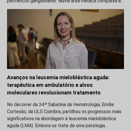
periféricos ganglionares. Numa área médica complexa e…
Avanços na leucemia mieloblástica aguda:
terapêutica em ambulatório e alvos
moleculares revolucionam tratamento
No decorrer da 34.ª Sabatina de Hematologia, Emília
Cortesão, da ULS Coimbra, partilhou os progressos mais
significativos na abordagem à leucemia mieloblástica
aguda (LMA). Embora se trate de uma patologia…