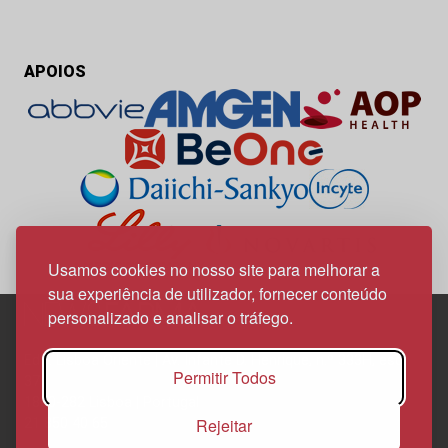
APOIOS
Usamos cookies no nosso site para melhorar a
sua experiência de utilizador, fornecer conteúdo
personalizado e analisar o tráfego.
Edif. Lisboa Oriente | Av. Infante D. Henrique, n.º 333H, esc.
Permitir Todos
37
1800-282 Lisboa | Portugal
Rejeitar
21 850 40 65