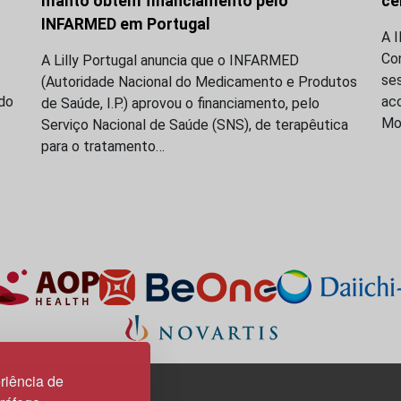
manto obtém financiamento pelo
cé
INFARMED em Portugal
A 
Co
A Lilly Portugal anuncia que o INFARMED
se
(Autoridade Nacional do Medicamento e Produtos
do
acc
de Saúde, I.P.) aprovou o financiamento, pelo
Mo
Serviço Nacional de Saúde (SNS), de terapêutica
para o tratamento…
riência de