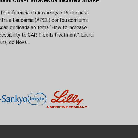
lulas CAR-T através da iniciativa SHARP
III Conferência da Associação Portuguesa
ntra a Leucemia (APCL) contou com uma
ssão dedicada ao tema “How to increase
essibility to CAR T cells treatment”. Laura
ura, do Nova…