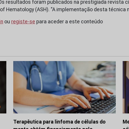
 Os resultados foram publicados na prestigiada revista ci
of Hematology (ASH). “A implementação desta técnica na
in
ou
registe-se
para aceder a este conteúdo
Terapêutica para linfoma de células do
Me