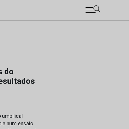
s do
resultados
 umbilical
cia num ensaio