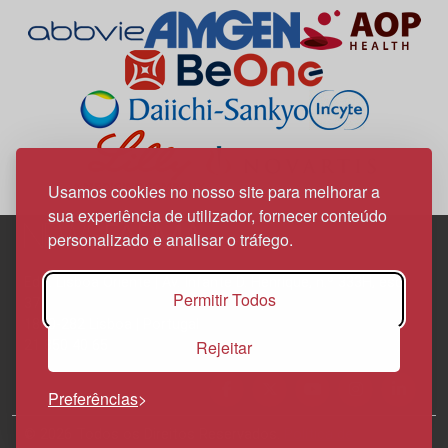
Usamos cookies no nosso site para melhorar a
sua experiência de utilizador, fornecer conteúdo
personalizado e analisar o tráfego.
Edif. Lisboa Oriente | Av. Infante D. Henrique, n.º 333H, esc.
Permitir Todos
37
1800-282 Lisboa | Portugal
Rejeitar
21 850 40 65
Preferências
© 2026 Todos os Direitos Reservados.
Política de