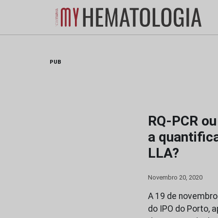
Skip
to
content
PUB
RQ-PCR ou 
a quantifi
LLA?
Novembro 20, 2020
A 19 de novembro 
do IPO do Porto, 