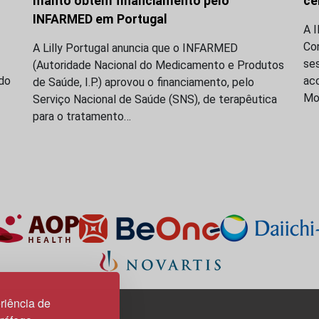
manto obtém financiamento pelo
cé
INFARMED em Portugal
A 
Co
A Lilly Portugal anuncia que o INFARMED
se
(Autoridade Nacional do Medicamento e Produtos
do
acc
de Saúde, I.P.) aprovou o financiamento, pelo
Mo
Serviço Nacional de Saúde (SNS), de terapêutica
para o tratamento…
riência de