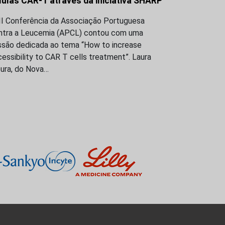
lulas CAR-T através da iniciativa SHARP
III Conferência da Associação Portuguesa
ntra a Leucemia (APCL) contou com uma
ssão dedicada ao tema “How to increase
essibility to CAR T cells treatment”. Laura
ura, do Nova…