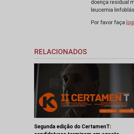
doença residual m
leucemia linfoblás
Por favor faça
log
RELACIONADOS
Segunda edição do CertamenT: