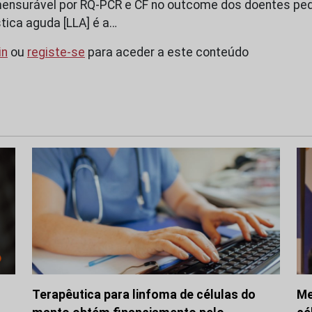
ensurável por RQ-PCR e CF no outcome dos doentes pedi
tica aguda [LLA] é a…
in
ou
registe-se
para aceder a este conteúdo
Terapêutica para linfoma de células do
Me