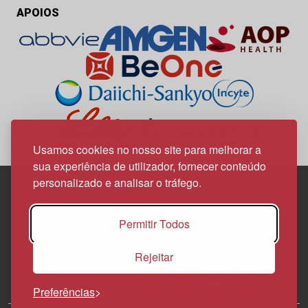
APOIOS
Usamos cookies no nosso site para melhorar a
sua experiência de utilizador, fornecer conteúdo
personalizado e analisar o tráfego.
Edif. Lisboa Oriente | Av. Infante D. Henrique, n.º 333H, esc.
Permitir Todos
37
1800-282 Lisboa | Portugal
Rejeitar
21 850 40 65
Preferências