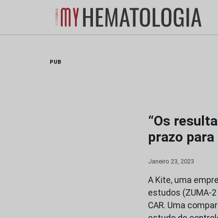
Skip
to
content
PUB
“Os result
prazo para 
Janeiro 23, 2023
A Kite, uma empre
estudos (ZUMA-2 
CAR. Uma compara
estudo de control