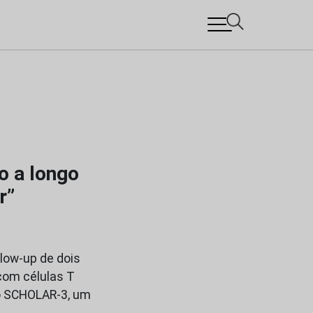
o a longo
r”
llow-up de dois
com células T
o SCHOLAR-3, um