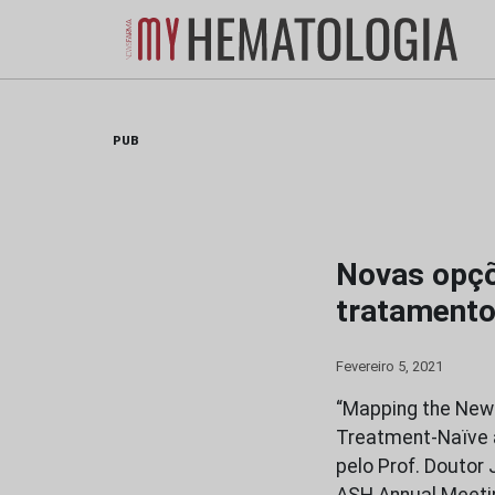
Skip
to
content
PUB
Novas opçõ
tratamento
Fevereiro 5, 2021
“Mapping the New 
Treatment-Naïve a
pelo Prof. Doutor
ASH Annual Meetin