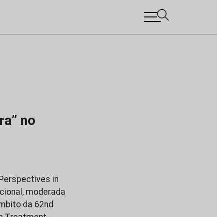
ra” no
Perspectives in
cional, moderada
âmbito da 62nd
in Treatment-