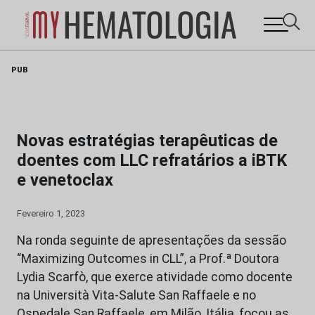
Skip
PUB
to
content
Novas estratégias terapêuticas de
doentes com LLC refratários a iBTK
e venetoclax
Fevereiro 1, 2023
Na ronda seguinte de apresentações da sessão
“Maximizing Outcomes in CLL”, a Prof.ª Doutora
Lydia Scarfò, que exerce atividade como docente
na Università Vita-Salute San Raffaele e no
Ospedale San Raffaele, em Milão, Itália, focou as