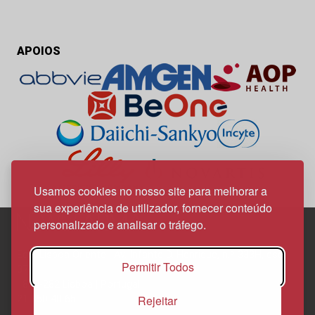
APOIOS
Usamos cookies no nosso site para melhorar a
sua experiência de utilizador, fornecer conteúdo
personalizado e analisar o tráfego.
Edif. Lisboa Oriente | Av. Infante D. Henrique, n.º 333H, esc.
Permitir Todos
37
1800-282 Lisboa | Portugal
Rejeitar
21 850 40 65