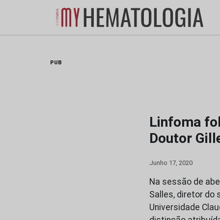
Skip
to
content
PUB
Linfoma fol
Doutor Gill
Junho 17, 2020
Na sessão de aber
Salles, diretor do
Universidade Clau
distinção atribuí