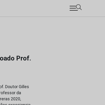
doado Prof.
f. Doutor Gilles
professor da
reras 2020,
ições excecionais…