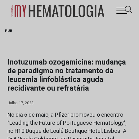
Skip
PUB
to
content
Inotuzumab ozogamicina: mudança
de paradigma no tratamento da
leucemia linfoblástica aguda
recidivante ou refratária
Julho 17, 2023
No dia 6 de maio, a Pfizer promoveu o encontro
“Leading the Future of Portuguese Hematology”,
no H10 Duque de Loulé Boutique Hotel, Lisboa. A
Dr.ª Nicola Gökbuget, do University Hospital