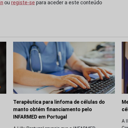
in
ou
registe-se
para aceder a este conteúdo
Terapêutica para linfoma de células do
Me
manto obtém financiamento pelo
cé
INFARMED em Portugal
A 
Co