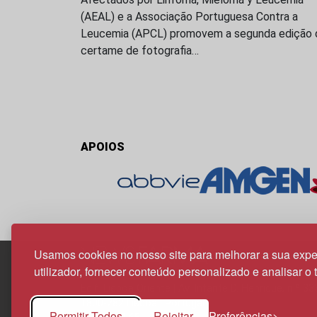
(AEAL) e a Associação Portuguesa Contra a
Leucemia (APCL) promovem a segunda edição 
certame de fotografia…
APOIOS
Usamos cookies no nosso site para melhorar a sua expe
utilizador, fornecer conteúdo personalizado e analisar o 
Edif. Lisboa Oriente | Av. Infante D. Henrique, n.º 33
1800-282 Lisboa | Portugal
Permitir Todos
Rejeitar
Preferências