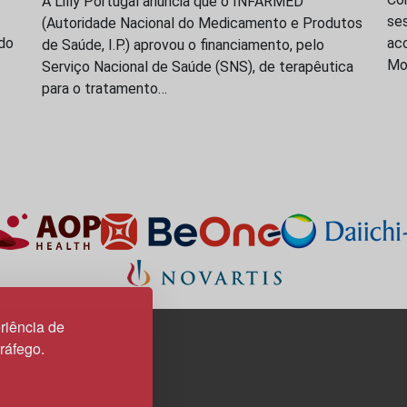
A Lilly Portugal anuncia que o INFARMED
se
(Autoridade Nacional do Medicamento e Produtos
do
acc
de Saúde, I.P.) aprovou o financiamento, pelo
Mo
Serviço Nacional de Saúde (SNS), de terapêutica
para o tratamento…
riência de
tráfego.
3H, esc. 37