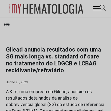
Skip
PUB
to
content
Gilead anuncia resultados com uma
SG mais longa vs. standard of care
no tratamento do LDGCB e LCBAG
recidivante/refratário
Junho 23, 2023
A Kite, uma empresa da Gilead, anunciou os
resultados detalhados da análise de
sobrevivência global (SG) do estudo de referência
de Fase 3 ZUMA-7 de axicabtagene ciloleucel [axi-