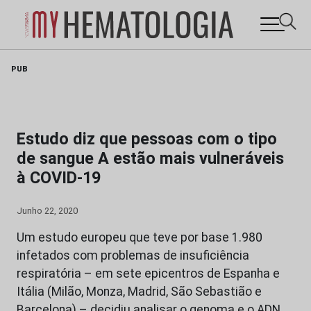
Skip
PUB
to
content
Estudo diz que pessoas com o tipo
de sangue A estão mais vulneráveis
à COVID-19
Junho 22, 2020
Um estudo europeu que teve por base 1.980
infetados com problemas de insuficiência
respiratória – em sete epicentros de Espanha e
Itália (Milão, Monza, Madrid, São Sebastião e
Barcelona) – decidiu analisar o genoma e o ADN