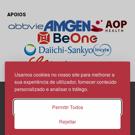
APOIOS
Usamos cookies no nosso site para melhorar a
sua experiência de utilizador, fornecer conteúdo
personalizado e analisar o tráfego.
Edif. Lisboa Oriente | Av. Infante D. Henrique, n.º 333H, esc.
Permitir Todos
37
1800-282 Lisboa | Portugal
Rejeitar
21 850 40 65