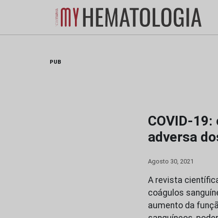
Skip
to
content
PUB
COVID-19: 
adversa do
Agosto 30, 2021
A revista científ
coágulos sanguíne
aumento da funçã
sanguíneos, poder