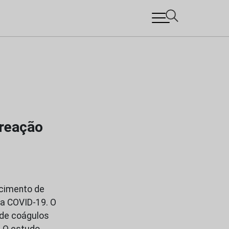
 reação
ecimento de
 a COVID-19. O
 de coágulos
. O estudo