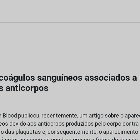
coágulos sanguíneos associados a
s anticorpos
ica Blood publicou, recentemente, um artigo sobre o apar
os devido aos anticorpos produzidos pelo corpo contra
o das plaquetas e, consequentemente, o aparecimento
á estar na causa de quadros graves e fatais da doença