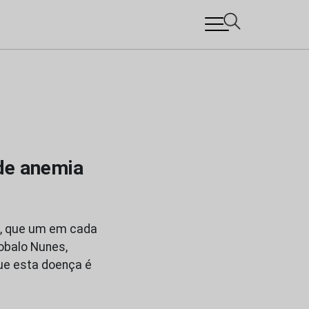
de anemia
o, que um em cada
obalo Nunes,
ue esta doença é