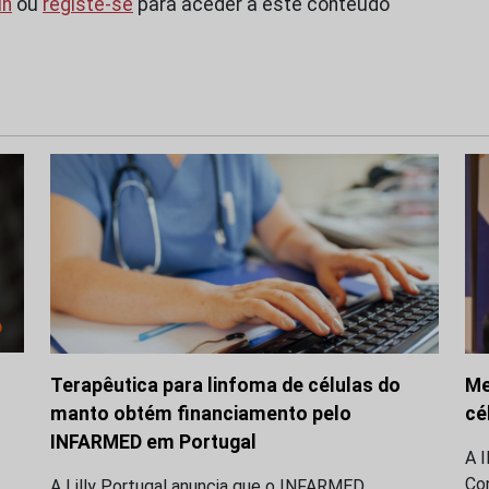
in
ou
registe-se
para aceder a este conteúdo
Terapêutica para linfoma de células do
Me
manto obtém financiamento pelo
cé
INFARMED em Portugal
A 
Co
A Lilly Portugal anuncia que o INFARMED