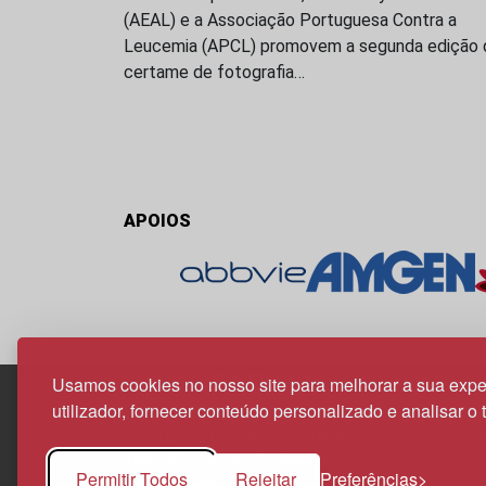
(AEAL) e a Associação Portuguesa Contra a
Leucemia (APCL) promovem a segunda edição 
certame de fotografia…
APOIOS
Usamos cookies no nosso site para melhorar a sua expe
utilizador, fornecer conteúdo personalizado e analisar o 
Edif. Lisboa Oriente | Av. Infante D. Henrique, n.º 33
1800-282 Lisboa | Portugal
Permitir Todos
Rejeitar
Preferências
21 850 40 65