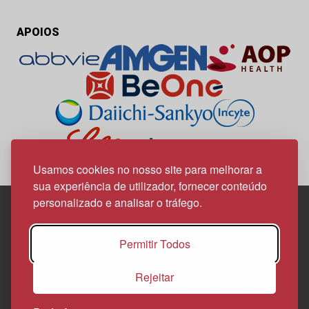
APOIOS
Usamos cookies no nosso site para melhorar a
sua experiência de utilizador, fornecer conteúdo
personalizado e analisar o tráfego.
Edif. Lisboa Oriente | Av. Infante D. Henrique, n.º 333H, esc.
Permitir Todos
37
1800-282 Lisboa | Portugal
Rejeitar
21 850 40 65