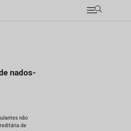
 de nados-
gulantes não
editária de