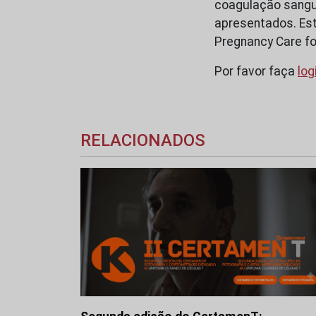
coagulação sanguí
apresentados. Est
Pregnancy Care f
Por favor faça
log
RELACIONADOS